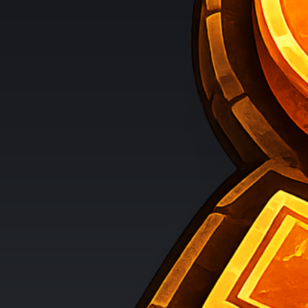
ML Studios
Inhaber: Mika Langguth
Holunderweg 5a
27374 Visselhövede
E-Mail:
kontakt@ml-webstudio.de
Soweit das Unternehmen die Kleinunternehmerregelung nach
Mika Langguth
ML Studios