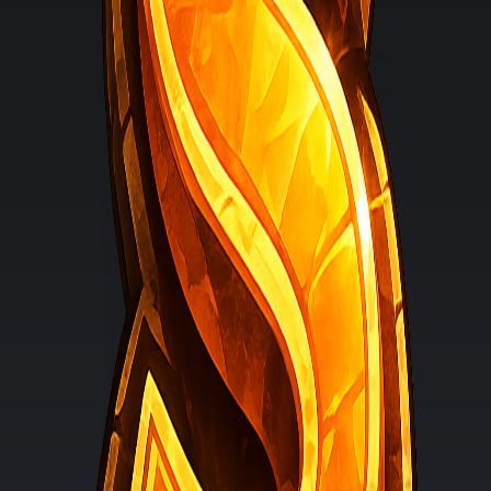
100+ Follower
5+ durchschnittliche Zuschauer
TikTok
500+ Follower
1.500+ durchschnittliche Aufrufe pro Video
VIP Creator
VIP
Bewerbungen offen
Für Creator mit stärkerer Reichweite, sauberem Auftreten
und planbarer Aktivität.