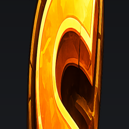
Premium+ Creator
Premium+
Bewerbungen offen
Für Creator mit aktiver Community und regelmäßigem
Minecraft-Content.
YouTube
250+ Abonnenten
250+ durchschnittliche Aufrufe pro Video
Twitch / Streamer