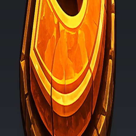
YouTube
1.000+ Abonnenten
750+ durchschnittliche Aufrufe pro Video
Twitch / Streamer
500+ Follower
15+ durchschnittliche Zuschauer
TikTok
2.500+ Follower
5.000+ durchschnittliche Aufrufe pro Video
Bewerbung
Du erfüllst die Anforderungen?