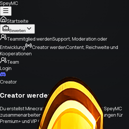
SpeyMC
Startseite
Bewerben
Teammitglied werden
Support, Moderation oder
Entwicklung
Creator werden
Content, Reichweite und
Kooperationen
Team
Login
Creator
Creator werden bei SpeyMC.
Du erstellst Minecraft-Content und möchtest mit SpeyMC
zusammenarbeiten? Hier findest du die Anforderungen für
Premium+ und VIP Creator.