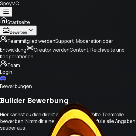
SpeyMC
Startseite
Bewerben
Teammitglied werden
Support, Moderation oder
Entwicklung
Creator werden
Content, Reichweite und
Kooperationen
Team
Login
Bewerbungen
Builder Bewerbung
Hier kannst du dich direkt auf die ausgewählte Teamrolle
bewerben. Nimm dir einen Moment Zeit und fülle alle Angaben
sauber aus.