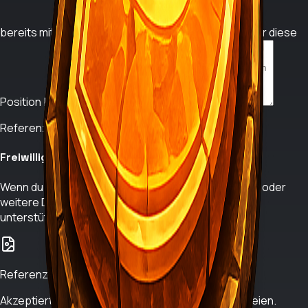
bereits mit?
Warum bist du für diese
Position besonders geeignet?
Referenzen
Freiwillige Anhänge
Wenn du möchtest, kannst du hier Bilder, Nachweise oder
weitere Dateien hinzufügen, die deine Bewerbung
unterstützen.
Referenzen hochladen
Akzeptiert werden Bilder, PDFs oder gepackte Dateien.