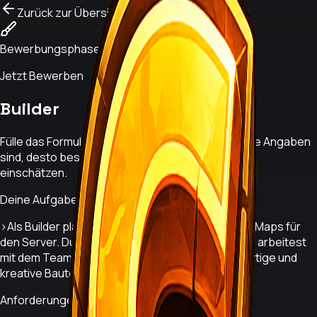
Zurück zur Übersicht
Bewerbungsphase offen
Jetzt Bewerben
Builder
Fülle das Formular sorgfältig aus. Je genauer deine Angaben
sind, desto besser können wir deine Bewerbung
einschätzen.
Deine Aufgaben
›
Als Builder planst und erstellst du Bauwerke und Maps für
den Server. Du setzt Projekte nach Vorgaben um, arbeitest
mit dem Team zusammen und sorgst für hochwertige und
kreative Bauten.
Anforderungen