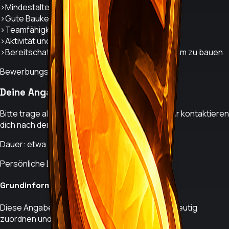
›
Mindestalter: 14 Jahre
›
Gute Baukenntnisse und Kreativität
›
Teamfähigkeit und respektvoller Umgang
›
Aktivität und Zuverlässigkeit
›
Bereitschaft, nach Servervorgaben und im Team zu bauen
Bewerbungsformular
Deine Angaben
Bitte trage alle Informationen vollständig ein. Wir kontaktieren
dich nach der Prüfung über Discord.
Dauer: etwa 2 bis 4 Minuten
Persönliche Daten
Grundinformationen
Diese Angaben brauchen wir, damit wir dich eindeutig
zuordnen und kontaktieren können.