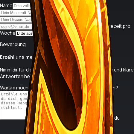
Name
Ingame Name
Discord Name
E-Mail-Adresse
Alter
Onlinezeit pro
Woche
Bewerbung
Erzähl uns mehr über dich
Nimm dir für die Antworten ruhig ein wenig Zeit. Gute und klare
Antworten helfen uns am meisten.
Warum möchtest du Teil des SpeyMC Teams werden?
Welche Erfahrungen bringst du