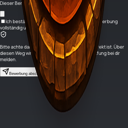
Dieser Bereich ist freiwillig und kein Muss.
Ich bestätige, dass alle Angaben in dieser Bewerbung
vollständig und korrekt sind.
Bitte achte darauf, dass dein Discord Name korrekt ist. Über
diesen Weg wird sich unser Team nach der Prüfung bei dir
melden.
Abbrechen
Bewerbung abschicken
SpeyMC